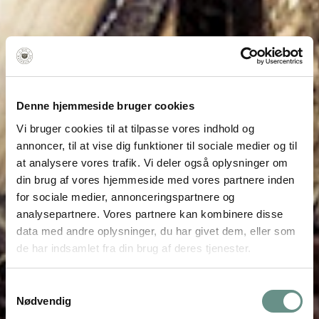
Denne hjemmeside bruger cookies
Vi bruger cookies til at tilpasse vores indhold og
annoncer, til at vise dig funktioner til sociale medier og til
at analysere vores trafik. Vi deler også oplysninger om
din brug af vores hjemmeside med vores partnere inden
for sociale medier, annonceringspartnere og
analysepartnere. Vores partnere kan kombinere disse
data med andre oplysninger, du har givet dem, eller som
de har indsamlet fra din brug af deres tjenester.
Natur, jagt og lystfiskeri
for børn
Samtykkevalg
Nødvendig
Gratis materialer og aktiviteter og mere